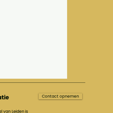
Contact opnemen
tie
l van Leiden is