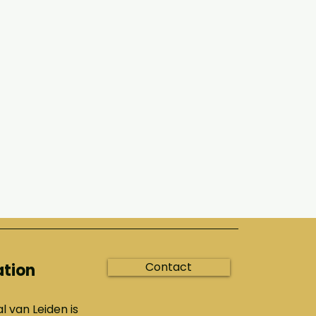
Contact
ation
l van Leiden is