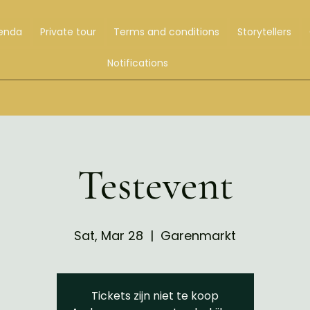
enda
Private tour
Terms and conditions
Storytellers
Notifications
Testevent
Sat, Mar 28
  |  
Garenmarkt
Tickets zijn niet te koop